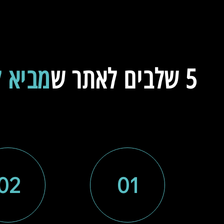
איך זה עובד ?
5 שלבים לאתר ש
מביא ל
תהליך ברור ויעיל - ממפגש ראשון ועד השקת האתר, א