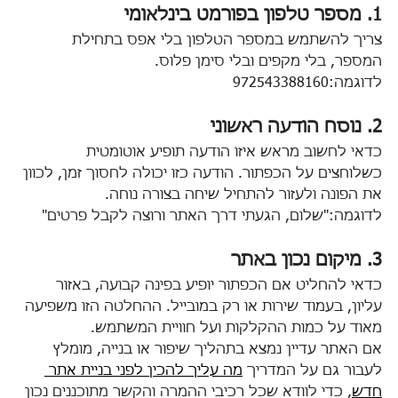
1. מספר טלפון בפורמט בינלאומי
צריך להשתמש במספר הטלפון בלי אפס בתחילת 
המספר, בלי מקפים ובלי סימן פלוס.
לדוגמה:972543388160
2. נוסח הודעה ראשוני
כדאי לחשוב מראש איזו הודעה תופיע אוטומטית 
כשלוחצים על הכפתור. הודעה כזו יכולה לחסוך זמן, לכוון 
את הפונה ולעזור להתחיל שיחה בצורה נוחה.
לדוגמה:"שלום, הגעתי דרך האתר ורוצה לקבל פרטים"
3. מיקום נכון באתר
כדאי להחליט אם הכפתור יופיע בפינה קבועה, באזור 
עליון, בעמוד שירות או רק במובייל. ההחלטה הזו משפיעה 
מאוד על כמות ההקלקות ועל חוויית המשתמש.
אם האתר עדיין נמצא בתהליך שיפור או בנייה, מומלץ 
לעבור גם על המדריך 
מה עליך להכין לפני בניית אתר 
חדש
, כדי לוודא שכל רכיבי ההמרה והקשר מתוכננים נכון 