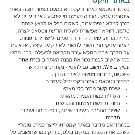
באתר וויקס
כפתור ווטסאפ לאתר וויקס הוא כמעט כפתור חובה באתר 
אינטרנט עסקי. הרבה פעמים מי שמגיע לאתר עדיין לא 
מוכן למלא טופס ארוך, לשלוח מייל או לבצע שיחת 
טלפון. דווקא האפשרות לשלוח הודעת ווטסאפ קצרה, 
מיידית ונוחה, עוזרת להוריד חסמים ולייצר יותר פניות.
באתר עסקי טוב חשוב לחשוב לא רק על עיצוב, אלא גם 
על הדרך שבה הגולש עובר מקריאה לפעולה. לכן, ממש 
כמו שחשוב לבנות נכון את מבנה האתר ב-
בניית אתר 
עסקי ב-Wix
, חשוב גם להוסיף נקודות יצירת קשר 
פשוטות, ברורות וזמינות לאורך הדרך.
כפתור ווטסאפ לאתר וויקס יכול לעזור ב:
יצירת קשר מהיר בלי מאמץ
הגדלת כמות הפניות מהאתר
חיזוק תחושת הזמינות והנגישות
שיפור ההמרה בעמודי שירות, דפי נחיתה ועמודי 
תדמית
במיוחד אם מדובר באתר שמטרתו לייצר פניות, מומלץ 
לשלב את הכפתור במקום בולט, בדיוק כמו שחושבים על 