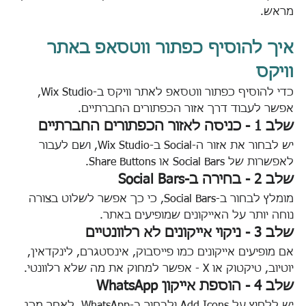
מראש.
איך להוסיף כפתור ווטסאפ באתר 
וויקס
כדי להוסיף כפתור ווטסאפ לאתר וויקס ב-Wix Studio, 
אפשר לעבוד דרך אזור הכפתורים החברתיים.
שלב 1 - כניסה לאזור הכפתורים החברתיים
יש לבחור את אזור ה-Social ב-Wix Studio, ושם לעבור 
לאפשרות של Social Bars או Share Buttons.
שלב 2 - בחירה ב-Social Bars
מומלץ לבחור ב-Social Bars, כי כך אפשר לשלוט בצורה 
נוחה יותר על האייקונים שמופיעים באתר.
שלב 3 - ניקוי אייקונים לא רלוונטיים
אם מופיעים אייקונים כמו פייסבוק, אינסטגרם, לינקדאין, 
יוטיוב, טיקטוק או X - אפשר למחוק את מה שלא רלוונטי.
שלב 4 - הוספת אייקון WhatsApp
יש ללחוץ על Add Icons ולבחור ב-WhatsApp. לאחר מכן 