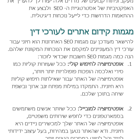
מעקב וניתוח קבועים של מדדים אלה יעזרו לך להעריך את 
האפקטיביות של אסטרטגיית ה- SEO  ולבצע את 
ההתאמות הדרושות כדי לייעל נוכחות דיגיטלית.
מגמות קידום אתרים לעורכי דין
להישאר מעודכן עם מגמות SEO האחרונות הוא חיוני עבור 
עורכי דין המעוניינים למקסם את הנוכחות המקוונת שלהם. 
הנה כמה מגמות SEO חשובות שכדאי לזכור:
אופטימיזציה לחיפוש קולי:
 ככל שעוזרות קוליות כמו 
סירי ואלכסה הופכות פופולריות יותר ויותר, 
אופטימיזציה של האתר עבור שאילתות חיפוש קוליות 
היא חיונית. התמקדו במילות מפתח זנב ארוך ובשפת 
שיחה בתוכן שלכם.
אופטימיזציה למובייל:
 ככל שיותר אנשים משתמשים 
בסמארטפונים כדי לחפש שירותים משפטיים, 
אופטימיזציה של האתר שלך למכשירים ניידים היא 
חיונית. ודא שהאתר נטען במהירות, בעל עיצוב ידידותי 