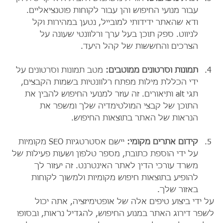
עבור מנועי החיפוש והן עבור לקוחות פוטנציאליים. 
ודא שהאתר ידידותי למובייל, נטען במהירות וקל 
לניווט. ספק תוכן בעל ערך ורלוונטי שעונה על 
הצרכים והחששות של קהל היעד.
תמונות וסרטונים ממוטבים:
 מטב תמונות וסרטונים על 
ידי הכללת מילות מפתח רלוונטיות בשמות הקבצים, 
תגי alt ותיאורים. זה עוזר למנועי החיפוש להבין את 
התוכן של קבצי המולטימדיה שלך ומשפר את 
הנראות של האתר בתוצאות החיפוש.
קידום אתרים מקומי:
 יישם אסטרטגיות SEO מקומיות 
על ידי הוספת כתובת, מספר טלפון ושעות פעילות של 
משרד עורכי הדין לאתר האינטרנט. זה יעזור לך 
להופיע בתוצאות חיפוש מקומיות ולמשוך לקוחות 
באזור שלך.
על ידי ביצוע טיפים אלה של אופטימיזציה, אתה יכול 
לשפר דירוג האתר במנוע החיפוש, להגדיל נראות, ובסופו 