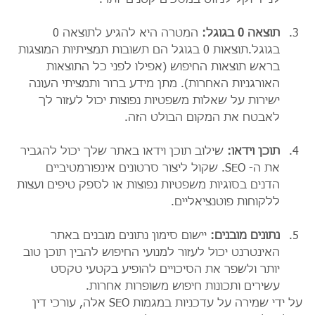
לנייד וקל לניווט במסכים קטנים יותר.
תוצאה 0 בגוגל:
 המטרה היא להגיע לתוצאה 0 
בגוגל.תוצאות 0 בגוגל הם תשובות תמציתיות המוצגות 
בראש תוצאות החיפוש (אפילו לפני כל התוצאות 
האורגניות האחרות). מתן מידע ברור ותמציתי העונה 
ישירות על שאלות משפטיות נפוצות יכול לעזור לך 
לאבטח את המקום הבולט הזה.
תוכן וידאו:
 שילוב תוכן וידאו באתר שלך יכול להגביר 
את ה- SEO. שקול ליצור סרטונים אינפורמטיביים 
הדנים בסוגיות משפטיות נפוצות או לספק טיפים ועצות 
ללקוחות פוטנציאליים.
נתונים מובנים:
 יישום סימון נתונים מובנים באתר 
האינטרנט יכול לעזור למנועי החיפוש להבין תוכן טוב 
יותר ולשפר את הסיכויים להופיע בקטעי טקסט 
עשירים ותכונות חיפוש משופרות אחרות.
על ידי שמירה על עדכניות במגמות SEO אלה, עורכי דין 