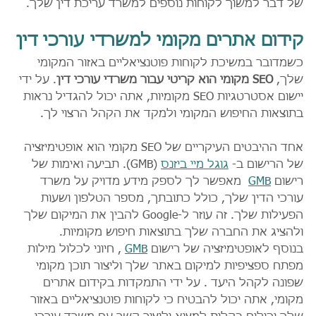
של דבר למשוך לקוחות נוספים למשרד עריכת דין שלך.
קידום אתרים מקומי למשרדי עורכי דין
כשמדובר במשיכת לקוחות פוטנציאליים באזור המקומי 
שלך, 
SEO מקומי הוא קריטי עבור משרדי עורכי דין
. על ידי 
יישום אסטרטגיות SEO מקומיות, אתה יכול להגדיל נראות 
בתוצאות החיפוש המקומי ולמקד את הקהל הרצוי לך.
אחד ההיבטים העיקריים של SEO מקומי הוא אופטימיזציה 
של הרישום ב- 
גוגל מיי ביזנס
 (GMB). תביעה ואימות של 
רישום 
GMB
  מאפשר לך לספק מידע מדויק על משרד 
עורכי הדין שלך, כולל כתובתך, מספר הטלפון ושעות 
הפעילות שלך. זה עוזר ל-Google להבין את המיקום שלך 
ולהציג את החברה שלך בתוצאות חיפוש מקומיות.
בנוסף לאופטימיזציה של רישום 
GMB
 , חיוני לכלול מילות 
מפתח ספציפיות למיקום באתר שלך וליצור תוכן מקומי 
שפונה לקהל היעד . על ידי התמקדות בקידום אתרים 
מקומי, אתה יכול להבטיח כי לקוחות פוטנציאליים באזור 