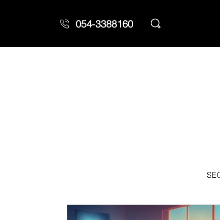
054-3388160
SE