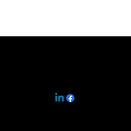
שגב דיגיטל
בניית אתרי Wix, שיווק דיגיטלי, SEO, תוכן
וליווי לעסקים.
054-3388160
yochischweitzer@gmail.com