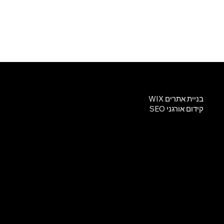
שירותים
בניית אתרים WIX
קידום אורגני SEO
© שגב דיגיטל | כל הזכויות שמורות