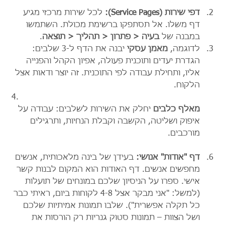
דפי שירות (Service Pages):
 לכל שירות מרכזי מגיע 
דף משלו. אל תסתפקו ברשימת מכולת. השתמשו 
במבנה של 
בעיה < פתרון < תהליך < תוצאה
.
לדוגמה, 
מאמן עסקי
 יבנה את הדף ל-3 שלבים: 
הגדרת יעדים ותוכנית פעולה, אפיון הקהל והפנייה 
אליו, ותחילת עבודה לפי התוכנית. זה יוצר ודאות אצל 
הלקוח.
מאלף כלבים
 יחלק את השירות לשלבים: עבודה על 
איפוק ושליטה, הקשבה וקבלת הנחיות, ותרגילים 
מורכבים.
דף "אודות" אנושי:
 בעידן של בינה מלאכותית, אנשים 
מחפשים אנשים. דף האודות הוא המקום לבנות קשר 
אישי. ספרו על הניסיון שלכם במונחים של תועלות 
(למשל: "אני מבקר אצל 4-8 לקוחות ביום, ראיתי כבר 
כל תקלה אפשרית"). שלבו תמונות אמיתיות שלכם 
ושל הצוות – תמונות סטוק גנריות רק הורסות את 