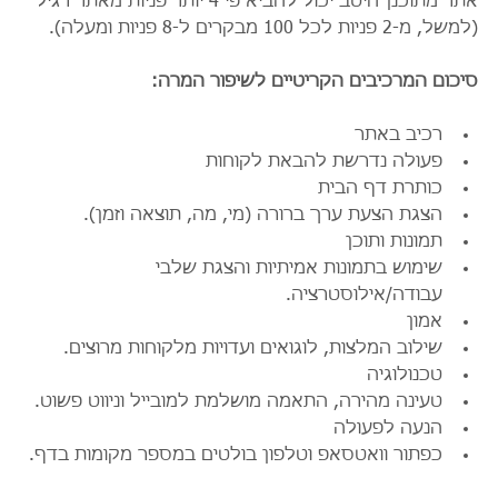
אתר מתוכנן היטב יכול להביא פי 4 יותר פניות מאתר רגיל 
(למשל, מ-2 פניות לכל 100 מבקרים ל-8 פניות ומעלה).
סיכום המרכיבים הקריטיים לשיפור המרה:
רכיב באתר
פעולה נדרשת להבאת לקוחות
כותרת דף הבית
הצגת הצעת ערך ברורה (מי, מה, תוצאה וזמן).
תמונות ותוכן
שימוש בתמונות אמיתיות והצגת שלבי 
עבודה/אילוסטרציה.
אמון
שילוב המלצות, לוגואים ועדויות מלקוחות מרוצים.
טכנולוגיה
טעינה מהירה, התאמה מושלמת למובייל וניווט פשוט.
הנעה לפעולה
כפתור וואטסאפ וטלפון בולטים במספר מקומות בדף.