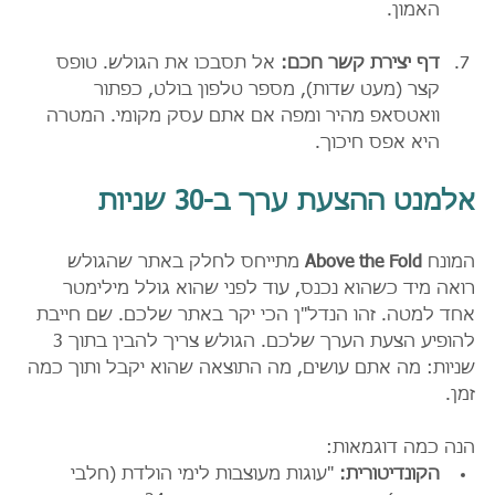
האמון.
דף יצירת קשר חכם:
 אל תסבכו את הגולש. טופס 
קצר (מעט שדות), מספר טלפון בולט, כפתור 
וואטסאפ מהיר ומפה אם אתם עסק מקומי. המטרה 
היא אפס חיכוך.
אלמנט ההצעת ערך ב-30 שניות
המונח 
Above the Fold
 מתייחס לחלק באתר שהגולש 
רואה מיד כשהוא נכנס, עוד לפני שהוא גולל מילימטר 
אחד למטה. זהו הנדל"ן הכי יקר באתר שלכם. שם חייבת 
להופיע הצעת הערך שלכם. הגולש צריך להבין בתוך 3 
שניות: מה אתם עושים, מה התוצאה שהוא יקבל ותוך כמה 
זמן.
הנה כמה דוגמאות:
הקונדיטורית:
 "עוגות מעוצבות לימי הולדת (חלבי 