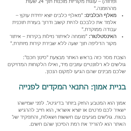
ופרווה) – עוגות מקוריות מוכנות תוך 24 שעות 
מההזמנה."
מאלף הכלבים:
 "מאלף כלבים יוצא יחידת עוקץ – 
אלמד את כלבכם להיות קשוב ודרוך בעזרת תוכנית 
עבודה ממוקדת."
האינסטלטור:
 "מומחה לאיתור נזילות בקירות – איתור 
מקור הדליפה תוך שעה ללא שבירת קירות מיותרת."
הצבת מסר כזה בראש האתר מבצעת "סינון חכם": 
גולשים לא רלוונטיים עוזבים מיד, ואילו הלקוחות המדויקים 
שלכם מבינים שהם הגיעו למקום הנכון.
בניית אמון: התנאי המקדים לפנייה
אמון הוא המטבע החזק ביותר בדיגיטל. לפני שמישהו 
ישאיר לכם פרטים או יוציא אשראי, הוא חייב להרגיש 
בטוח. גולשים מגיעים עם חששות ושאלות, והתפקיד של 
האתר הוא להוריד את רמת הסיכון שהם חשים.