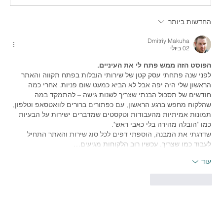
החדשות ביותר
יתרונות פרסום ממומן בגוגל לעסקים
קטנים ובינוניים
Dmitriy Makuha
02 ביולי
הפוסט הזה ממש פתח לי את העיניים.
לפני שנה פתחתי עסק קטן של שירותי הובלות בפתח תקווה והאתר 
הראשון שלי היה יפה אבל לא הביא כמעט שום פניות. אחרי כמה 
חודשים של תסכול הבנתי שצריך לשנות גישה – להתמקד במה 
שהלקוח מחפש ברגע הראשון, עם כפתורים ברורים לוואטסאפ וטלפון, 
תמונות אמיתיות מהעבודות וטקסטים שמדברים ישירות על הבעיות 
כמו "הובלה מהירה בלי כאבי ראש".
שדרגתי את המבנה, הוספתי דפים לכל סוג שירות והאתר התחיל 
לעבוד כמו שצריך. עכשיו רוב הלקוחות מגיעים…
עוד
לייק
להשיב